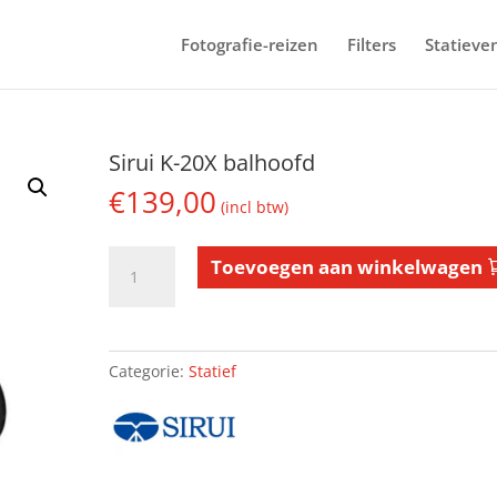
Fotografie-reizen
Filters
Statieve
Sirui K-20X balhoofd
€
139,00
(incl btw)
Sirui
Toevoegen aan winkelwagen
K-
20X
balhoofd
aantal
Categorie:
Statief