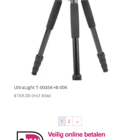
UltraLight T-004SK+B-00K
€
169,00
(incl btw)
1
2
→